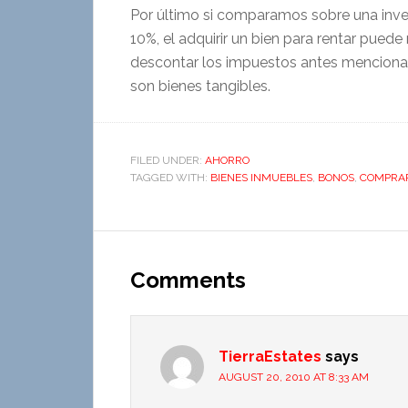
Por último si comparamos sobre una inve
10%, el adquirir un bien para rentar puede 
descontar los impuestos antes mencionad
son bienes tangibles.
FILED UNDER:
AHORRO
TAGGED WITH:
BIENES INMUEBLES
,
BONOS
,
COMPRA
Comments
TierraEstates
says
AUGUST 20, 2010 AT 8:33 AM