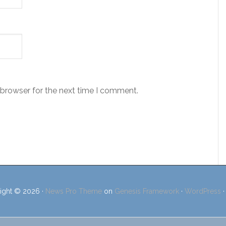
 browser for the next time I comment.
ight © 2026 ·
News Pro Theme
on
Genesis Framework
·
WordPress