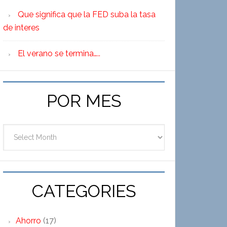
Que significa que la FED suba la tasa
de interes
El verano se termina…..
POR MES
Por
Mes
CATEGORIES
Ahorro
(17)